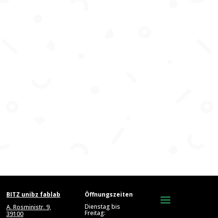
BITZ unibz fablab
Öffnungszeiten
Dienstag bis
A. Rosministr. 9,
Freitag:
39100