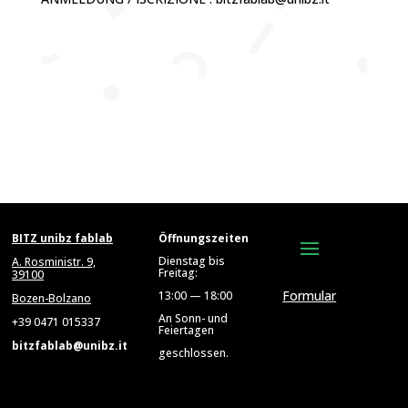
BITZ unibz fablab
Öffnungszeiten
Dienstag bis
A. Rosministr. 9,
Freitag:
39100
Formular
13:00 — 18:00
Bozen-Bolzano
An Sonn- und
+39 0471 015337
Feiertagen
bitzfablab@unibz.it
geschlossen.