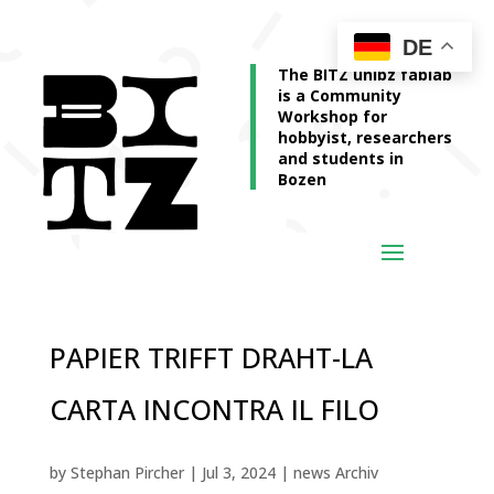
DE
The BITZ unibz fablab
is a Community
Workshop for
hobbyist, researchers
and students in
Bozen
PAPIER TRIFFT DRAHT-LA
CARTA INCONTRA IL FILO
by
Stephan Pircher
|
Jul 3, 2024
|
news Archiv