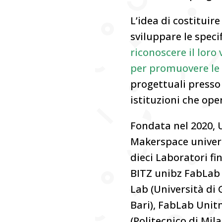
L’idea di costituir
sviluppare le specif
riconoscere il loro 
per promuovere le l
progettuali presso 
istituzioni che op
Fondata nel 2020, 
Makerspace univers
dieci Laboratori fi
BITZ unibz FabLab (
Lab (Università di 
Bari), FabLab Unitn
(Politecnico di Mil