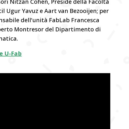
sori Nitzan Cohen, Preside della Facoltà
ecil Ugur Yavuz e Aart van Bezooijen; per
nsabile dell’unità FabLab Francesca
lberto Montresor del Dipartimento di
matica.
e U-Fab