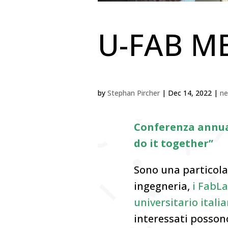
U-FAB M
by
Stephan Pircher
|
Dec 14, 2022
|
ne
Conferenza annual
do it together”
Sono una particolar
ingegneria,
i FabL
universitario italia
interessati possono 