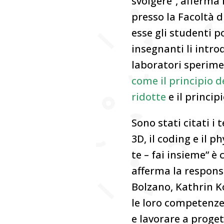
svolgere”, afferma 
presso la Facoltà di
esse gli studenti p
insegnanti li intr
laboratori sperime
come il principio de
ridotte
e il principi
Sono stati citati i 
3D, il coding e il p
te – fai insieme” è
afferma la responsa
Bolzano, Kathrin Ko
le loro competenze 
e lavorare a proget