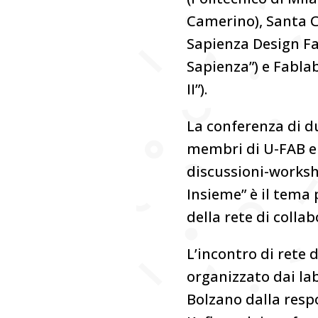
Camerino), Santa Ch
Sapienza Design Fa
Sapienza”) e Fablab
II”).
La conferenza di d
membri di U-FAB e p
discussioni-worksh
Insieme” è il tema p
della rete di colla
L’incontro di rete
organizzato dai lab
Bolzano dalla resp