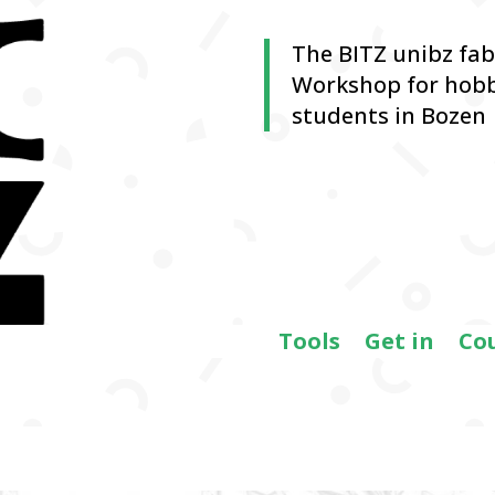
The BITZ unibz fa
Workshop for hobb
students in Bozen
Tools
Get in
Co