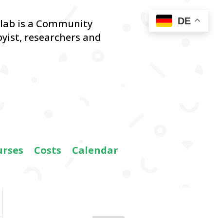
DE
blab is a Community
yist,
researchers and
urses
Costs
Calendar