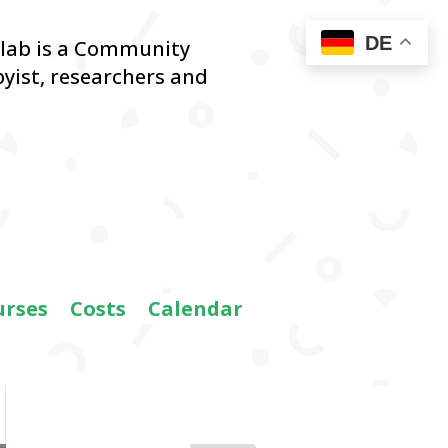
DE
blab is a Community
yist,
researchers and
urses
Costs
Calendar