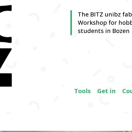
The BITZ unibz fa
Workshop for hobb
students in Bozen
Tools
Get in
Co